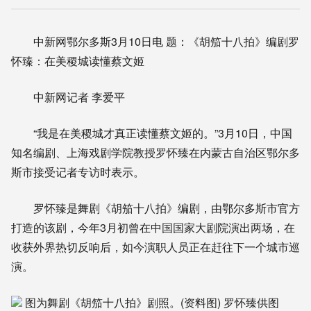
中新网鄂尔多斯3月10日电 题：《胡笳十八拍》编剧罗
怀臻：在美稷城读懂蔡文姬
中新网记者 李爱平
“我是在美稷城才真正读懂蔡文姬的。”3月10日，中国
知名编剧、上海戏剧学院教授罗怀臻在内蒙古自治区鄂尔多
斯市接受记者专访时表示。
罗怀臻是舞剧《胡笳十八拍》编剧，由鄂尔多斯市官方
打造的该剧，今年3月初曾在中国国家大剧院演出两场，在
收获外界热切反响后，如今演职人员正在赶往下一个城市巡
演。
图为舞剧《胡笳十八拍》剧照。(资料图) 罗怀臻供图