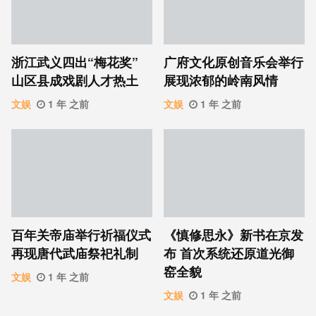
浙江武义四出“梅花奖”
广府文化原创音乐会举行
山区县成戏剧人才热土
展现浓郁的岭南风情
文娱
1 年 之前
文娱
1 年 之前
百年关帝庙举行祈福仪式
《慎修思永》新书在京发
再现唐代武庙祭祀礼制
布 首次系统还原道光御
窑全貌
文娱
1 年 之前
文娱
1 年 之前