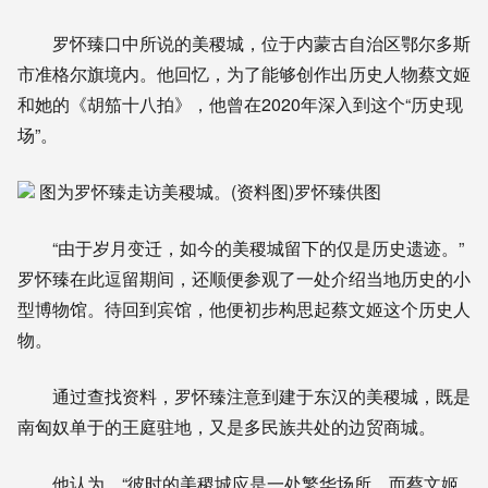
罗怀臻口中所说的美稷城，位于内蒙古自治区鄂尔多斯
市准格尔旗境内。他回忆，为了能够创作出历史人物蔡文姬
和她的《胡笳十八拍》，他曾在2020年深入到这个“历史现
场”。
图为罗怀臻走访美稷城。(资料图)罗怀臻供图
“由于岁月变迁，如今的美稷城留下的仅是历史遗迹。”
罗怀臻在此逗留期间，还顺便参观了一处介绍当地历史的小
型博物馆。待回到宾馆，他便初步构思起蔡文姬这个历史人
物。
通过查找资料，罗怀臻注意到建于东汉的美稷城，既是
南匈奴单于的王庭驻地，又是多民族共处的边贸商城。
他认为，“彼时的美稷城应是一处繁华场所，而蔡文姬