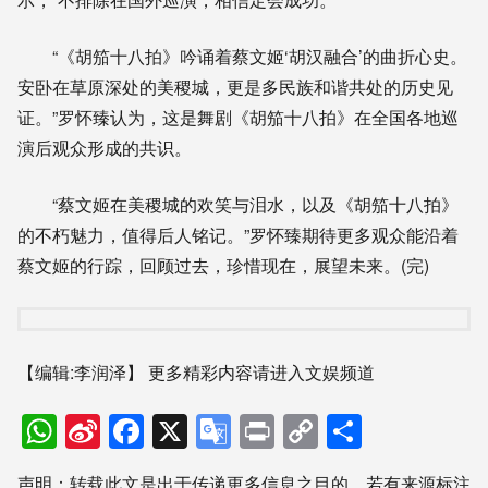
“《胡笳十八拍》吟诵着蔡文姬‘胡汉融合’的曲折心史。
安卧在草原深处的美稷城，更是多民族和谐共处的历史见
证。”罗怀臻认为，这是舞剧《胡笳十八拍》在全国各地巡
演后观众形成的共识。
“蔡文姬在美稷城的欢笑与泪水，以及《胡笳十八拍》
的不朽魅力，值得后人铭记。”罗怀臻期待更多观众能沿着
蔡文姬的行踪，回顾过去，珍惜现在，展望未来。(完)
【编辑:李润泽】
更多精彩内容请进入文娱频道
WhatsApp
Sina
Facebook
X
Google
Print
Copy
分
Weibo
Translate
Link
享
声明：转载此文是出于传递更多信息之目的。若有来源标注