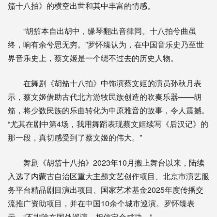
笳十八拍》的横空出世和其中丰富的情感。
“胡笳本自出胡中，缘琴翻出音律同。十八拍兮曲虽
终，响有余兮思无穷。”罗怀臻认为，在中国音乐史乃至世
界音乐史上，蔡文姬是一个绕不过去的历史人物。
在舞剧《胡笳十八拍》中饰演蔡文姬的演员孙秋月表
示，蔡文姬借助古代北方游牧民族创造的吹奏乐器——胡
笳，将少数民族的乐曲转化为中原雅音的故事，令人震撼。
“尤其在剧中第4场，我用舞蹈表现蔡文姬续写《后汉记》的
那一段，真切感受到了蔡文姬的伟大。”
舞剧《胡笳十八拍》2023年10月搬上舞台以来，陆续
入选了内蒙古自治区重大主题文艺创作项目、北京市演艺服
务平台精品剧目演出项目、国家艺术基金2025年度传播交
流推广资助项目，并在中国10余个城市巡演。罗怀臻表
示，“不排除在国外巡演，相信定会成功。”