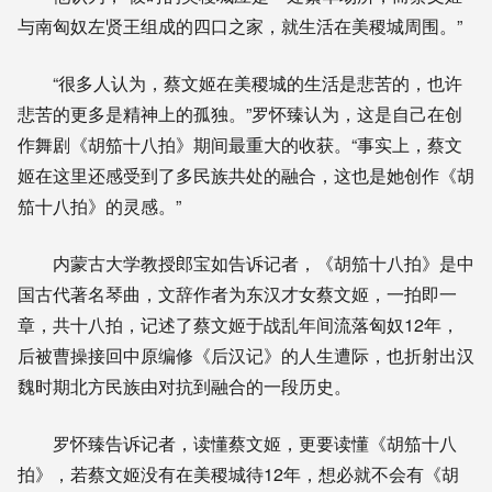
与南匈奴左贤王组成的四口之家，就生活在美稷城周围。”
“很多人认为，蔡文姬在美稷城的生活是悲苦的，也许
悲苦的更多是精神上的孤独。”罗怀臻认为，这是自己在创
作舞剧《胡笳十八拍》期间最重大的收获。“事实上，蔡文
姬在这里还感受到了多民族共处的融合，这也是她创作《胡
笳十八拍》的灵感。”
内蒙古大学教授郎宝如告诉记者，《胡笳十八拍》是中
国古代著名琴曲，文辞作者为东汉才女蔡文姬，一拍即一
章，共十八拍，记述了蔡文姬于战乱年间流落匈奴12年，
后被曹操接回中原编修《后汉记》的人生遭际，也折射出汉
魏时期北方民族由对抗到融合的一段历史。
罗怀臻告诉记者，读懂蔡文姬，更要读懂《胡笳十八
拍》，若蔡文姬没有在美稷城待12年，想必就不会有《胡