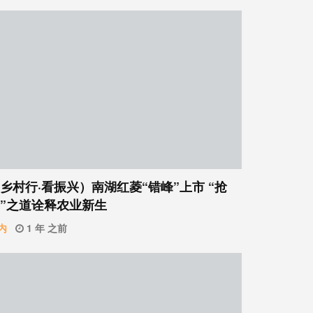
乡村行·看振兴）南湖红菱“错峰”上市 “抢
”之道诠释农业新生
内
1 年 之前