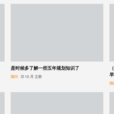
是时候多了解一些五年规划知识了
（
早
国内
12 月 之前
国