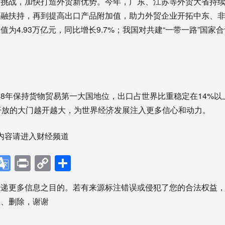
战，加快打造外贸新优势。今年，广东、江苏等外贸大省持续
融扶持，再到提高出口产品附加值，助力外贸企业开拓中东、非
为4.93万亿元，同比增长9.7%；我国对共建“一带一路”国家合
保持货物贸易第一大国地位，出口占世界比重稳定在14%以上
开放的大门越开越大，为世界经济发展注入更多信心和动力。
内容请进入财经频道
p
ebook
X
Google
Print
Copy
分
Translate
Link
享
传递更多信息之目的。若有来源标注错误或侵犯了您的合法权益
正、删除，谢谢