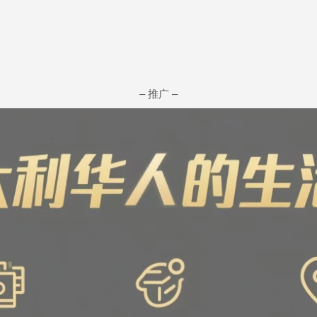
– 推广 –