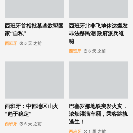
西班牙首相批某些欧盟国
西班牙北非飞地休达爆发
家“自私”
非法移民潮 政府派兵维
稳
西班牙
5 天 之前
西班牙
6 天 之前
西班牙：中部地区山火
巴塞罗那地铁突发火灾，
“趋于稳定”
浓烟灌满车厢，乘客跳轨
逃生！
西班牙
6 天 之前
西班牙
1 周 之前