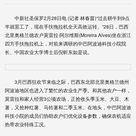
中新社圣保罗2月28日电 (记者 林春茵)“过去耕牛到9点
半就罢工了，现在手扶拖拉机全天高效运转。”28日，巴西
北里奥格兰德农户莫雷拉·阿尔维斯(Moreira Alves)坐在浙江
四方手扶拖拉机上，对前来调研的中巴阿波迪科技小院院
长、中国农业大学博士后倪昕东如是说。
3月巴西狂欢节来临之际，巴西东北部北里奥格兰德州
阿波迪地区也进入了繁忙的农业生产季。和其他农户一样，
莫雷拉和家人经营3公顷农场，正抢收头季玉米、大豆、木
薯，又抢种红薯、马铃薯和二季玉米。在地头，中巴阿波迪
科技小院的成员们协助农户们优化设备参数，确保农机适应
热带农业特殊工况。