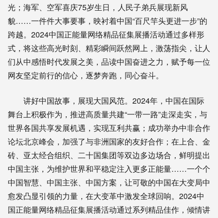
光；海军、空军喜庆75岁生日，人民子弟兵展现新风
貌……一件件大事要事，映衬着中国“百尺竿头更进一步”的
跨越。2024中国正能量网络精品征集展播活动通过多样形
式，将这些高光时刻、精彩瞬间跃然网上，激荡指尖，让人
们从中感悟时代发展之美，品读中国奋进之力，赋予每一位
网友坚定前行的信心，逐梦奔跑，同心奋斗。
讲好中国故事，展现大国风范。2024年，中国在国际
舞台上积极作为，推进高质量共建“一带一路”走深走实，与
世界各国共享发展机遇，实现互利共赢；成功举办中非合作
论坛北京峰会，加强了与非洲国家的友好合作；在上合、金
砖、亚太经合组织、二十国集团等双边多边场合，鲜明提出
中国主张，为维护世界和平稳定注入更多正能量……一个个
中国智慧、中国主张、中国方案，让可敬的中国在大变局中
愈发凸显引领的力量，在大变革中激发全球回响。2024中
国正能量网络精品征集展播活动通过系列精品佳作，倾情讲