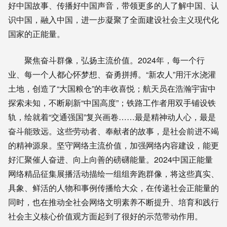
好中国故事、传播好中国声音，带领更多的人了解中国、认
识中国，融入中国，进一步凝聚了全面建设社会主义现代化
国家的正能量。
聚焦奋斗群像，弘扬主流价值。2024年，每一个行
业、每一个人都心怀梦想、奋勇拼搏。“新农人”用汗水浇灌
土地，创造了“大国粮仓”的丰收喜悦；航天员在浩瀚宇宙中
探索未知，不断刷新“中国高度”；铁路工作者用双手铺设铁
轨，绘就着“交通强国”复兴画卷……最是精神动人心，最是
奋斗能致远。这些劳动者、奉献者的故事，是社会前进不竭
的精神源泉。坚守网络主流价值，加强网络内容建设，能更
好汇聚催人奋进、向上向善的磅礴能量。2024中国正能量
网络精品征集展播活动描绘一组组奔跑群像，将这些真实、
具象、鲜活的人物和事例传播给大众，在传递社会正能量的
同时，也在推动全社会网络文明素养不断提升、培育和践行
社会主义核心价值观方面起到了很好的示范带动作用。