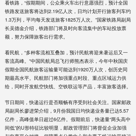
看铁路，“假期期间，公众乘火车出行意愿强烈，预计全国
铁路发送旅客将达到2.19亿人次，日均计划开行旅客列车约
1.3万列，平均每天发送旅客1825万人次。”国家铁路局副局
长吴德金介绍，铁路部门将及时向客流集中的车站投放票
额，努力保障旅客出行需求。
看民航，“多种客流相互叠加，预计民航将迎来暑运后又一
客流高峰。”中国民航局总飞行师熊杰表示，今年中秋国庆
假期全国民航旅客运输量可能达到1920万人次，创历史同
期最高水平。民航部门将加强重点时段、重点区域运力供
给，同时开发航空快线、空铁联运等产品，丰富旅客选择。
节日期间，快递运行是否顺畅有序受到社会关注。国家邮政
局副局长廖进荣介绍，9月份我国日均快递业务量已达5.57
亿件，高峰值单日超过6亿件。假期前后，快递量“两头高中
间低”的U形特征比较明显，邮政管理部门将督促企业加强