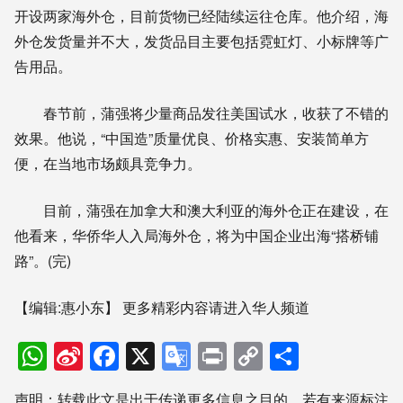
开设两家海外仓，目前货物已经陆续运往仓库。他介绍，海
外仓发货量并不大，发货品目主要包括霓虹灯、小标牌等广
告用品。
春节前，蒲强将少量商品发往美国试水，收获了不错的
效果。他说，“中国造”质量优良、价格实惠、安装简单方
便，在当地市场颇具竞争力。
目前，蒲强在加拿大和澳大利亚的海外仓正在建设，在
他看来，华侨华人入局海外仓，将为中国企业出海“搭桥铺
路”。(完)
【编辑:惠小东】
更多精彩内容请进入华人频道
WhatsApp
Sina
Facebook
X
Google
Print
Copy
分
Weibo
Translate
Link
享
声明：转载此文是出于传递更多信息之目的。若有来源标注