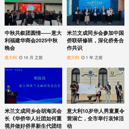
中秋共叙团圆情——意大
米兰文成同乡会参加中国
利福建华商会2025中秋
侨联研修班，深化侨务合
晚会
作共识
意大利
10 月 之前
意大利
1 年 之前
米兰文成同乡会胡海滨会
意大利10岁华人男童夏令
长《华侨华人社团如何重
营溺亡，全市举行哀悼活
视并做好侨界新生代团结
动