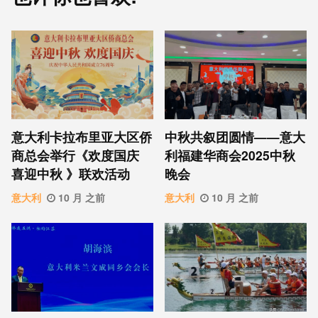
意⼤利卡拉布⾥亚大区侨
中秋共叙团圆情——意大
商总会举行《欢度国庆
利福建华商会2025中秋
喜迎中秋 》联欢活动
晚会
意大利
10 月 之前
意大利
10 月 之前