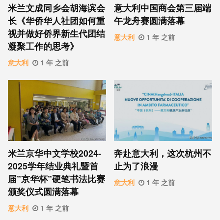
米兰文成同乡会胡海滨会
意大利中国商会第三届端
长《华侨华人社团如何重
午龙舟赛圆满落幕
视并做好侨界新生代团结
意大利
1 年 之前
凝聚工作的思考》
意大利
1 年 之前
米兰京华中文学校2024-
奔赴意大利，这次杭州不
2025学年结业典礼暨首
止为了浪漫
届”京华杯”硬笔书法比赛
意大利
1 年 之前
颁奖仪式圆满落幕
意大利
1 年 之前