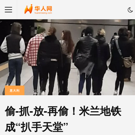
意大利
偷-抓-放-再偷！米兰地铁
成“扒手天堂”