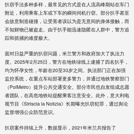
扒窃手法多种多样，最常见的方式是在人流高峰期站在车门
附近，利用乘客上车或下车的瞬间伺机行窃。部分扒手甚至
会故意制造碰撞，让受害者误以为是无意间的身体接触，而
不知财物已被盗走。由于扒手能迅速隐匿在人群中，警方追
踪和抓捕的难度极大。
面对日益严重的扒窃问题，米兰警方和政府加大了执法力
度。2025年2月25日，警方在地铁绿线上逮捕了四名扒手，
均为怀孕女性，年龄在20至33岁之间。执法部门正在加强
监控系统，在重点车站部署更多警力，并通过地铁警察部门
（PolMetro）提升公共交通安全。部分市民也自发组成志愿
者团队，在高危地铁站提醒乘客注意安全。此外，意大利电
视节目《Striscia la Notizia》长期曝光扒窃犯罪，通过舆论
监督增强公众防范意识。
扒窃案件持续上升，数据显示，2021年米兰共报告了