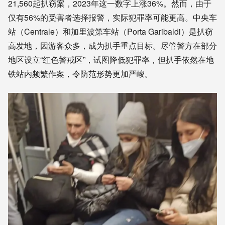
21,560起扒窃案，2023年这一数字上涨36%。然而，由于
仅有56%的受害者选择报警，实际犯罪率可能更高。中央车
站（Centrale）和加里波第车站（Porta Garibaldi）是扒窃
高发地，因游客众多，成为扒手重点目标。尽管警方在部分
地区设立“红色警戒区”，试图降低犯罪率，但扒手依然在地
铁站内频繁作案，令防范形势更加严峻。