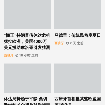
“懂王”特朗普借休达危机
马德里：传统民俗度夏日
猛批欧洲，美国4000万
西班牙
2 天 之前
美元援助摩洛哥引发猜测
西班牙
18 小时 之前
休达局势趋于平静 桑切
西班牙首相批某些欧盟国
斯受到民众和反对派指责
家“自私”