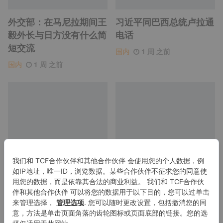
外交部：在马尼拉期间王
习近平同巴西总统卢拉通
毅外长与日方没有什么简
电话
短交流
国内
1 周 之前
国内
1 周 之前
【央视快评】不断开创基
【讲习所·中国与世界】
础教育高质量发展新局面
“人工智能是全人类共同
的智慧结晶和宝贵财富”
国内
2 周 之前
国内
2 周 之前