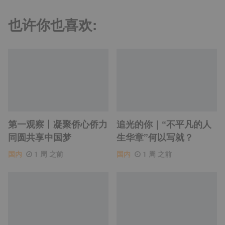
也许你也喜欢:
第一观察丨凝聚侨心侨力
追光的你｜“不平凡的人
同圆共享中国梦
生华章”何以写就？
国内
1 周 之前
国内
1 周 之前