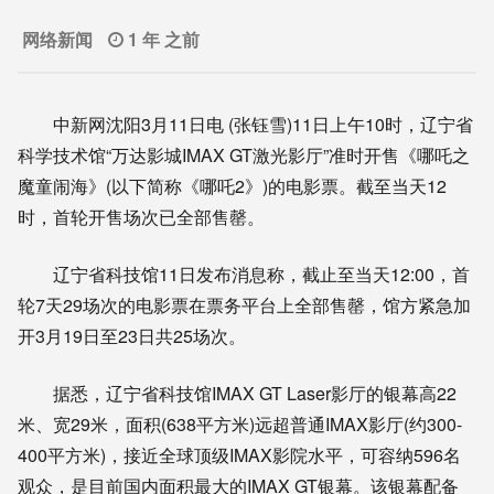
网络新闻
1 年 之前
中新网沈阳3月11日电 (张钰雪)11日上午10时，辽宁省
科学技术馆“万达影城IMAX GT激光影厅”准时开售《哪吒之
魔童闹海》(以下简称《哪吒2》)的电影票。截至当天12
时，首轮开售场次已全部售罄。
辽宁省科技馆11日发布消息称，截止至当天12:00，首
轮7天29场次的电影票在票务平台上全部售罄，馆方紧急加
开3月19日至23日共25场次。
据悉，辽宁省科技馆IMAX GT Laser影厅的银幕高22
米、宽29米，面积(638平方米)远超普通IMAX影厅(约300-
400平方米)，接近全球顶级IMAX影院水平，可容纳596名
观众，是目前国内面积最大的IMAX GT银幕。该银幕配备