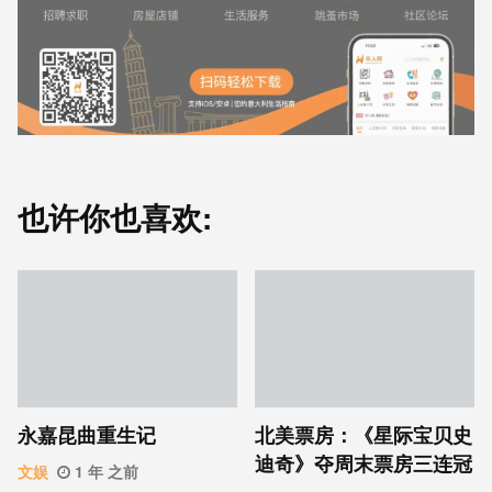
也许你也喜欢:
永嘉昆曲重生记
北美票房：《星际宝贝史
迪奇》夺周末票房三连冠
文娱
1 年 之前