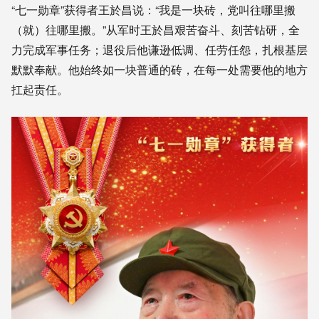
“七一勋章”获得者王於昌说：“我是一块砖，党叫往哪里搬
（就）往哪里搬。”从军时王於昌艰苦奋斗、刻苦钻研，全
力完成军事任务；退役后他谦逊低调、任劳任怨，扎根基层
默默奉献。他始终如一块普通的砖，在每一处需要他的地方
扛起责任。