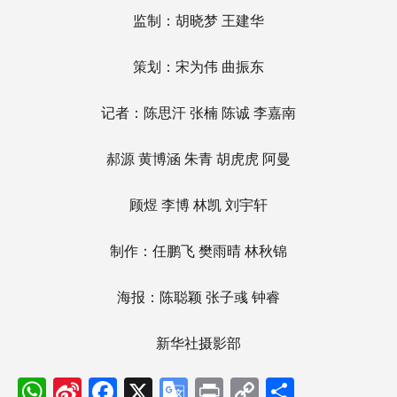
监制：胡晓梦 王建华
策划：宋为伟 曲振东
记者：陈思汗 张楠 陈诚 李嘉南
郝源 黄博涵 朱青 胡虎虎 阿曼
顾煜 李博 林凯 刘宇轩
制作：任鹏飞 樊雨晴 林秋锦
海报：陈聪颖 张子彧 钟睿
新华社摄影部
WhatsApp
Sina
Facebook
X
Google
Print
Copy
分