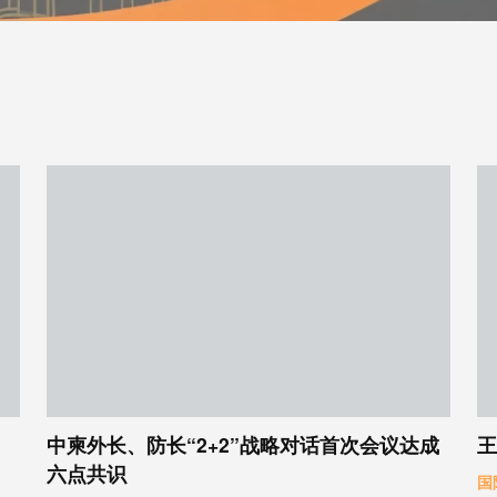
中柬外长、防长“2+2”战略对话首次会议达成
王
六点共识
国