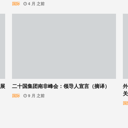
国际
4 月 之前
：展
二十国集团南非峰会：领导人宣言（摘译）
外
关
国际
9 月 之前
国