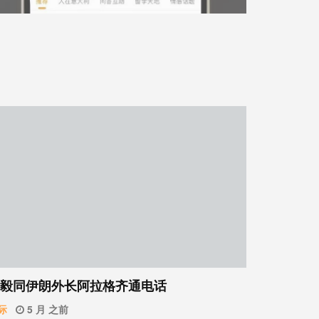
毅同伊朗外长阿拉格齐通电话
际
5 月 之前