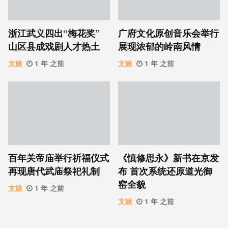
浙江武义四出“梅花奖”
广府文化原创音乐会举行
山区县成戏剧人才热土
展现浓郁的岭南风情
文娱
1 年 之前
文娱
1 年 之前
百年关帝庙举行祈福仪式
《慎修思永》新书在京发
再现唐代武庙祭祀礼制
布 首次系统还原道光御
窑全貌
文娱
1 年 之前
文娱
1 年 之前