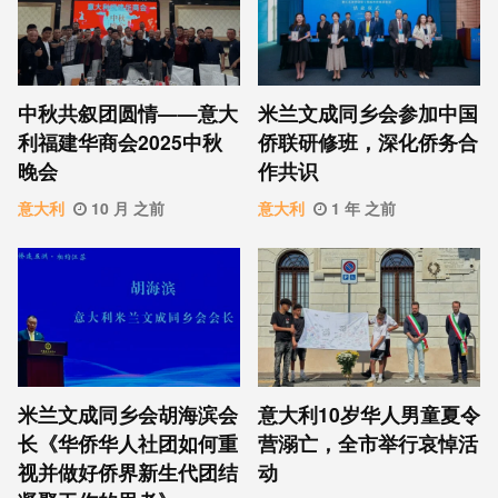
中秋共叙团圆情——意大
米兰文成同乡会参加中国
利福建华商会2025中秋
侨联研修班，深化侨务合
晚会
作共识
意大利
10 月 之前
意大利
1 年 之前
米兰文成同乡会胡海滨会
意大利10岁华人男童夏令
长《华侨华人社团如何重
营溺亡，全市举行哀悼活
视并做好侨界新生代团结
动