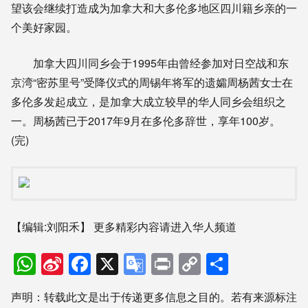
望该会继续打造成为加拿大和大多伦多地区四川籍乡亲的一
个美好家园。
加拿大四川同乡会于1995年由曾经参加对日空战和东
京湾“密苏里号”受降仪式的周锡年将军的遗孀周杨茜女士在
多伦多发起成立，是加拿大成立较早的华人同乡会组织之
一。周杨茜已于2017年9月在多伦多辞世，享年100岁。
(完)
【编辑:刘阳禾】
更多精彩内容请进入华人频道
WhatsApp
Sina
Facebook
X
Google
Print
Copy
分
Weibo
Translate
Link
享
声明：转载此文是出于传递更多信息之目的。若有来源标注