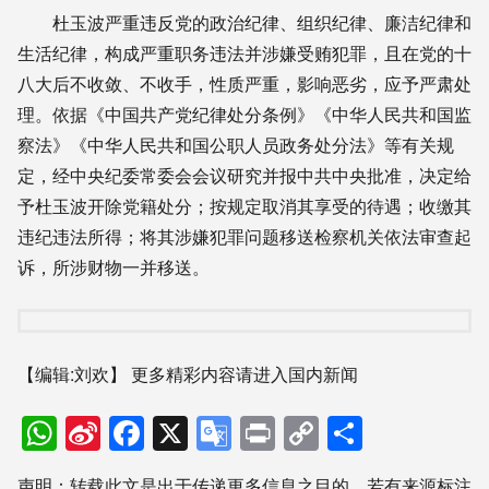
杜玉波严重违反党的政治纪律、组织纪律、廉洁纪律和
生活纪律，构成严重职务违法并涉嫌受贿犯罪，且在党的十
八大后不收敛、不收手，性质严重，影响恶劣，应予严肃处
理。依据《中国共产党纪律处分条例》《中华人民共和国监
察法》《中华人民共和国公职人员政务处分法》等有关规
定，经中央纪委常委会会议研究并报中共中央批准，决定给
予杜玉波开除党籍处分；按规定取消其享受的待遇；收缴其
违纪违法所得；将其涉嫌犯罪问题移送检察机关依法审查起
诉，所涉财物一并移送。
【编辑:刘欢】
更多精彩内容请进入国内新闻
WhatsApp
Sina
Facebook
X
Google
Print
Copy
分
Weibo
Translate
Link
享
声明：转载此文是出于传递更多信息之目的。若有来源标注