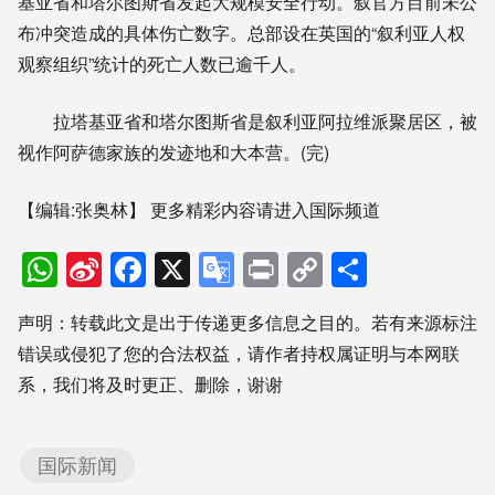
基亚省和塔尔图斯省发起大规模安全行动。叙官方目前未公
布冲突造成的具体伤亡数字。总部设在英国的“叙利亚人权
观察组织”统计的死亡人数已逾千人。
拉塔基亚省和塔尔图斯省是叙利亚阿拉维派聚居区，被
视作阿萨德家族的发迹地和大本营。(完)
【编辑:张奥林】
更多精彩内容请进入国际频道
WhatsApp
Sina
Facebook
X
Google
Print
Copy
分
Weibo
Translate
Link
享
声明：转载此文是出于传递更多信息之目的。若有来源标注
错误或侵犯了您的合法权益，请作者持权属证明与本网联
系，我们将及时更正、删除，谢谢
国际新闻