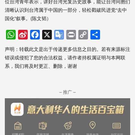
位台湾青年表示，讲好台湾光复历史故事，能让台湾同胞们
清晰认识到台湾属于中国的一部分，轻松戳破民进党“去中
国化”叙事。(陈文韬）
WhatsApp
Sina
Facebook
X
Google
Print
Copy
分
Weibo
Translate
Link
享
声明：转载此文是出于传递更多信息之目的。若有来源标注
错误或侵犯了您的合法权益，请作者持权属证明与本网联
系，我们将及时更正、删除，谢谢
– 推广 –