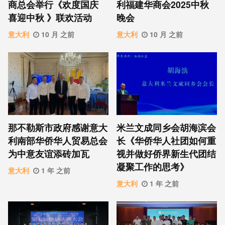
商总会举行《欢度国庆
利福建华商会2025中秋
喜迎中秋 》联欢活动
晚会
意大利
10 月 之前
意大利
10 月 之前
那不勒斯市政府感谢意大
米兰文成同乡会胡海滨会
利南部华侨华人贸易总会
长《华侨华人社团如何重
为中意友谊添砖加瓦
视并做好侨界新生代团结
凝聚工作的思考》
意大利
1 年 之前
意大利
1 年 之前