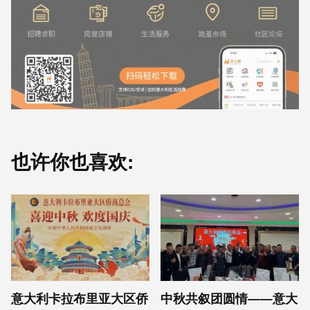
也许你也喜欢:
意⼤利卡拉布⾥亚大区侨
中秋共叙团圆情——意大