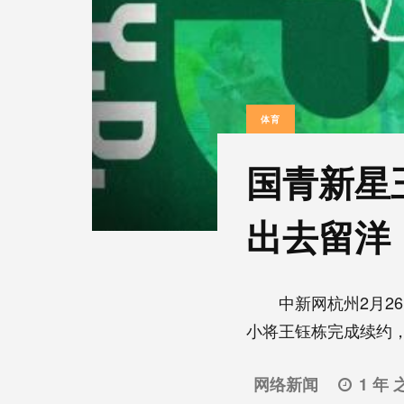
体育
国青新星
出去留洋
中新网杭州2月26日
小将王钰栋完成续约，本
网络新闻
1 年 