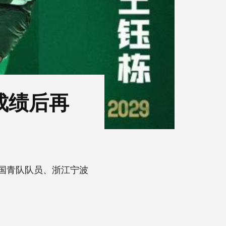
成绩后再
与国青队队员、浙江宁波