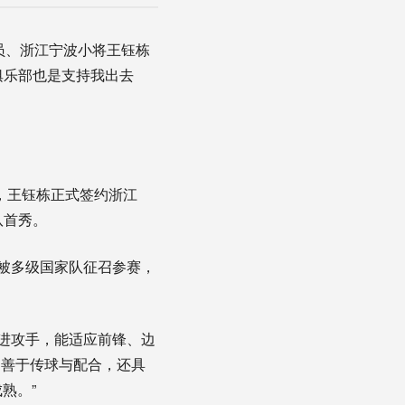
员、浙江宁波小将王钰栋
俱乐部也是支持我出去
日，王钰栋正式签约浙江
队首秀。
也被多级国家队征召参赛，
进攻手，能适应前锋、边
，善于传球与配合，还具
熟。”