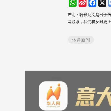
WhatsAp
Sina
Fac
Weibo
声明：转载此文是出于
网联系，我们将及时更
体育新闻