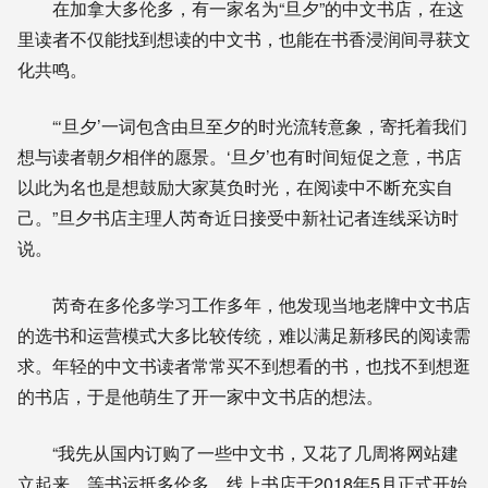
在加拿大多伦多，有一家名为“旦夕”的中文书店，在这
里读者不仅能找到想读的中文书，也能在书香浸润间寻获文
化共鸣。
“‘旦夕’一词包含由旦至夕的时光流转意象，寄托着我们
想与读者朝夕相伴的愿景。‘旦夕’也有时间短促之意，书店
以此为名也是想鼓励大家莫负时光，在阅读中不断充实自
己。”旦夕书店主理人芮奇近日接受中新社记者连线采访时
说。
芮奇在多伦多学习工作多年，他发现当地老牌中文书店
的选书和运营模式大多比较传统，难以满足新移民的阅读需
求。年轻的中文书读者常常买不到想看的书，也找不到想逛
的书店，于是他萌生了开一家中文书店的想法。
“我先从国内订购了一些中文书，又花了几周将网站建
立起来，等书运抵多伦多，线上书店于2018年5月正式开始