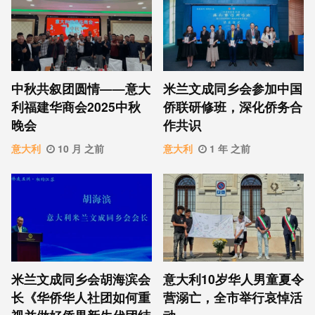
中秋共叙团圆情——意大
米兰文成同乡会参加中国
利福建华商会2025中秋
侨联研修班，深化侨务合
晚会
作共识
意大利
10 月 之前
意大利
1 年 之前
米兰文成同乡会胡海滨会
意大利10岁华人男童夏令
长《华侨华人社团如何重
营溺亡，全市举行哀悼活