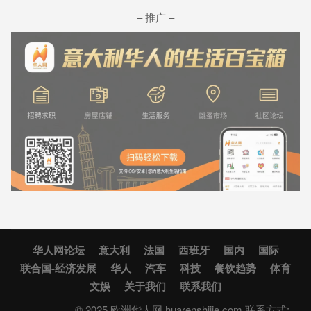
– 推广 –
华人网论坛
意大利
法国
西班牙
国内
国际
联合国-经济发展
华人
汽车
科技
餐饮趋势
体育
文娱
关于我们
联系我们
© 2025 欧洲华人网 huarenshijie.com 联系方式: