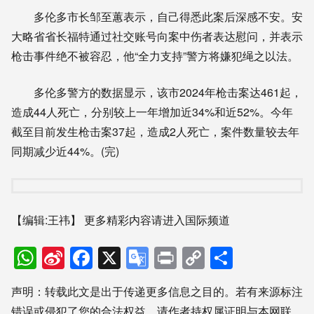
多伦多市长邹至蕙表示，自己得悉此案后深感不安。安
大略省省长福特通过社交账号向案中伤者表达慰问，并表示
枪击事件绝不被容忍，他“全力支持”警方将嫌犯绳之以法。
多伦多警方的数据显示，该市2024年枪击案达461起，
造成44人死亡，分别较上一年增加近34%和近52%。今年
截至目前发生枪击案37起，造成2人死亡，案件数量较去年
同期减少近44%。(完)
【编辑:王祎】
更多精彩内容请进入国际频道
WhatsApp
Sina
Facebook
X
Google
Print
Copy
分
Weibo
Translate
Link
享
声明：转载此文是出于传递更多信息之目的。若有来源标注
错误或侵犯了您的合法权益，请作者持权属证明与本网联