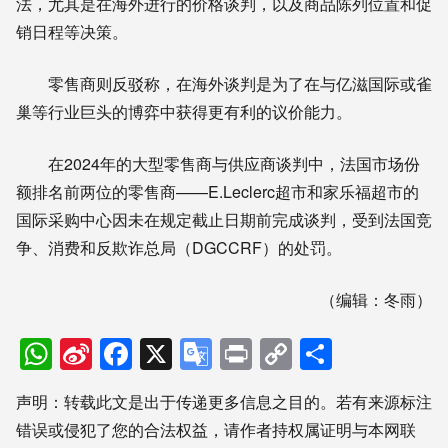
法，尤其是在海外进行的价格谈判，以及商品陈列位置和促
销日程等决策。
零售商则反驳称，在海外谈判是为了在与亿滋国际或雀
巢等行业巨头的博弈中获得更有利的议价能力。
在2024年的大型零售商与供应商谈判中，法国市场份
额排名前两位的零售商——E.Leclerc超市和家乐福超市的
国际采购中心因未在规定截止日期前完成谈判，受到法国竞
争、消费和反欺诈总局（DGCCRF）的处罚。
（编辑：冬雨）
WhatsApp
Sina
Facebook
X
Google
Print
Copy
分
Weibo
Translate
Link
享
声明：转载此文是出于传递更多信息之目的。若有来源标注
错误或侵犯了您的合法权益，请作者持权属证明与本网联