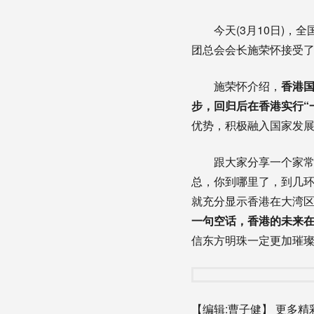
今天(3月10日)，全
团总会会长施荣怀接受
施荣怀介绍，
香港
步，回归后在香港实行“
优势，积极融入国家发
跟大家分享一个家常，
总，你到哪里了，到几环
就充分显示香港在大湾
一句空话，香港的未来
信东方明珠一定更加璀
【编辑:曹子健】
更多精