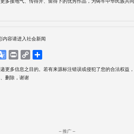
出更多接地气、传得开、留得下的优秀作品，为铸牢中华民族共
彩内容请进入社会新闻
p
ebook
X
Google
Print
Copy
分
Translate
Link
享
传递更多信息之目的。若有来源标注错误或侵犯了您的合法权益
正、删除，谢谢
– 推广 –