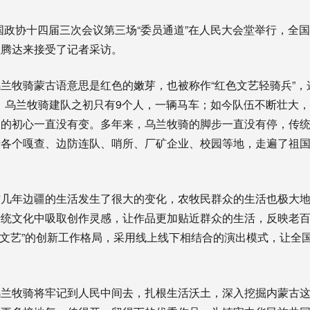
国政协十四届三次会议第三场“委员通道”在人民大会堂举行，全
拉腾达来接受了记者采访。
牧骑蒙古语意思是红色的嫩芽，也被称作“红色文艺轻骑兵”，
8年，乌兰牧骑建队之初只有9个人，一辆马车；如今队伍不断壮大
务的初心一直没有变。多年来，乌兰牧骑的脚步一直没有停，传
于各个嘎查、边防连队、哨所、厂矿企业、校园等地，走遍了祖
年边疆的生活发生了很大的变化，农牧民群众的生活也极大地
传统文化中吸取创作灵感，让作品更加贴近群众的生活，反映老
+文艺”的创新工作格局，采用线上线下相结合的演出模式，让全
牧骑将牢记到人民中间去，扎根生活沃土，深入挖掘内蒙古这