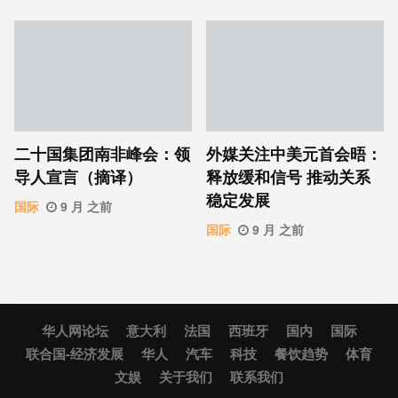
二十国集团南非峰会：领
外媒关注中美元首会晤：
导人宣言（摘译）
释放缓和信号 推动关系
稳定发展
国际
9 月 之前
国际
9 月 之前
华人网论坛
意大利
法国
西班牙
国内
国际
联合国-经济发展
华人
汽车
科技
餐饮趋势
体育
文娱
关于我们
联系我们