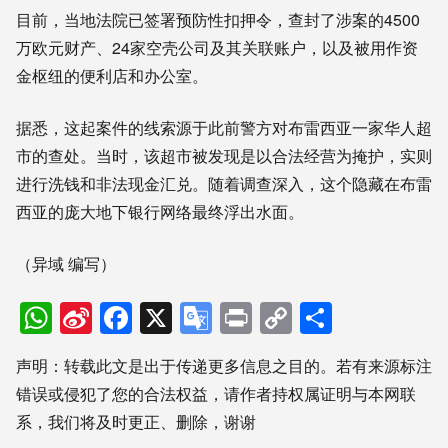
目前，当地法院已签署预防性扣押令，查封了涉案的4500
万欧元财产、24家空壳公司及其关联账户，以及被用作资
金枢纽的便利店和办公室。
据悉，这起案件的线索源于此前警方对布雷西亚一家华人超
市的查处。当时，该超市被发现是以合法经营为掩护，实则
进行洗钱和非法现金汇兑。随着调查深入，这个隐藏在布雷
西亚的庞大地下银行网络最终浮出水面。
（异域 编写）
WhatsApp
Sina
Facebook
X
Google
Print
Copy
分
Weibo
Translate
Link
享
声明：转载此文是出于传递更多信息之目的。若有来源标注
错误或侵犯了您的合法权益，请作者持权属证明与本网联
系，我们将及时更正、删除，谢谢