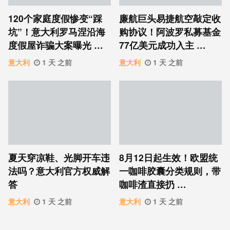
120个家庭度假惨变“踩
廉航巨头易捷航空敲定收
坑”！意大利罗马涅沿海
购协议！阿波罗私募基金
度假屋诈骗大案曝光 …
77亿美元成功入主 …
意大利
1 天 之前
意大利
1 天 之前
夏天穿凉鞋、光脚开车违
8月12日起生效！欧盟统
法吗？意大利官方权威解
一咖啡胶囊分类规则，带
答
咖啡渣直接扔 …
意大利
1 天 之前
意大利
1 天 之前