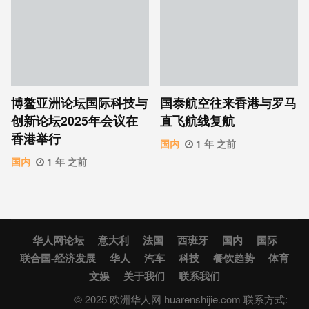
博鳌亚洲论坛国际科技与
国泰航空往来香港与罗马
创新论坛2025年会议在
直飞航线复航
香港举行
国内
1 年 之前
国内
1 年 之前
华人网论坛
意大利
法国
西班牙
国内
国际
联合国-经济发展
华人
汽车
科技
餐饮趋势
体育
文娱
关于我们
联系我们
© 2025 欧洲华人网 huarenshijie.com 联系方式: