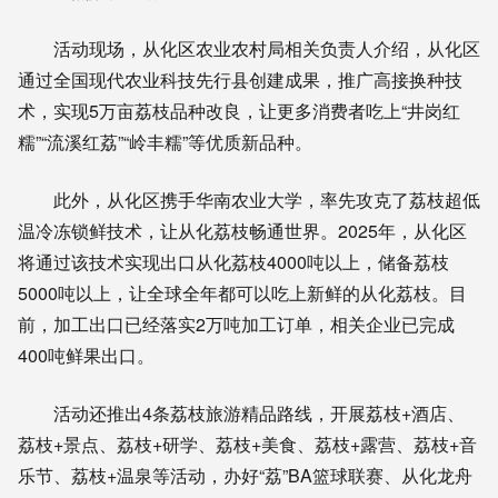
活动现场，从化区农业农村局相关负责人介绍，从化区
通过全国现代农业科技先行县创建成果，推广高接换种技
术，实现5万亩荔枝品种改良，让更多消费者吃上“井岗红
糯”“流溪红荔”“岭丰糯”等优质新品种。
此外，从化区携手华南农业大学，率先攻克了荔枝超低
温冷冻锁鲜技术，让从化荔枝畅通世界。2025年，从化区
将通过该技术实现出口从化荔枝4000吨以上，储备荔枝
5000吨以上，让全球全年都可以吃上新鲜的从化荔枝。目
前，加工出口已经落实2万吨加工订单，相关企业已完成
400吨鲜果出口。
活动还推出4条荔枝旅游精品路线，开展荔枝+酒店、
荔枝+景点、荔枝+研学、荔枝+美食、荔枝+露营、荔枝+音
乐节、荔枝+温泉等活动，办好“荔”BA篮球联赛、从化龙舟