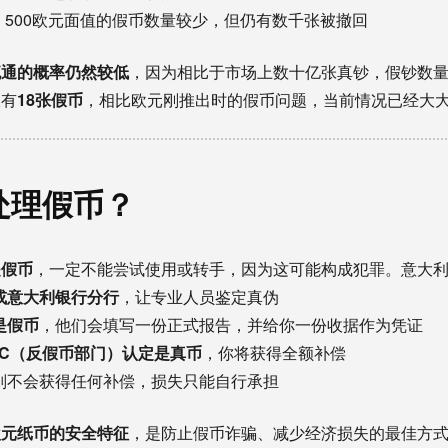
元、500欧元面值的假币数量较少，但仍有数千张被撤回
流通的概率仍然较低
，因为相比于市场上数十亿张真钞，假钞数量仍
仅有
18张假币
，相比欧元刚推出时的假币问题，当前情况已经大
处理假币？
是假币
，一定不能尝试使用或转手，因为这可能构成犯罪。意大
或意大利银行分行
，让专业人员鉴定真伪
是假币
，他们会填写一份正式报告，并给你一份收据作为凭证
AC（反假币部门）认定是真币
，你将获得全额补偿
则不会获得任何补偿，损失只能自行承担
欧元纸币的安全特征
，是防止假币诈骗、减少经济损失的最佳方