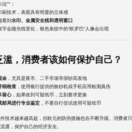
步法**：
印刷技术，表面具有明显的立体感
能看到
水印、金属安全线和透明窗口
数字会随光线变化，银色条纹中的“欧罗巴”人像会出现
泛滥，消费者该如何保护自己？
现金
，尤其是夜市、二手市场等假钞高发地
仔细检查
，使用银行提供的验钞机或手机应用检测真伪
多留心
，如果收到可疑纸币，立刻要求更换
或邮局进行专业鉴定
，不要自行尝试使用可疑纸币
制作技术越来越高超，但欧元的防伪措施也在不断升级。消费者
的流通，保护自己的经济安全。