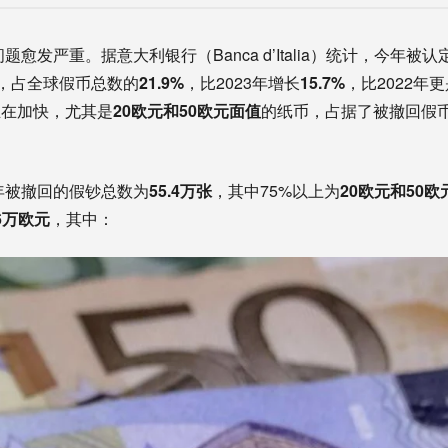
题愈发严重。据意大利银行（Banca d’Italia）统计，今年被认
，占全球假币总数的
21.9%
，比2023年增长
15.7%
，比2022年
正在加快，尤其是
20欧元和50欧元面值
的纸币，占据了被撤回假
4年被撤回的假钞总数为
55.4万张
，其中75%以上为
20欧元和50欧
66万欧元
，其中：