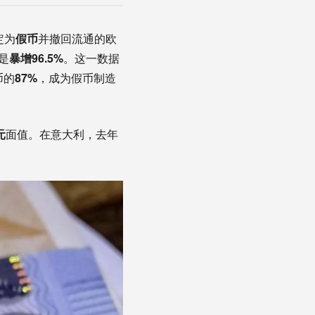
定为
假币
并撤回流通的欧
更是
暴增96.5%
。这一数据
币的
87%
，成为假币制造
元
面值。在意大利，去年