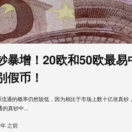
钞暴增！20欧和50欧最易
别假币！
币流通的概率仍然较低，因为相比于市场上数十亿张真钞
的真钞中...
 年 之前