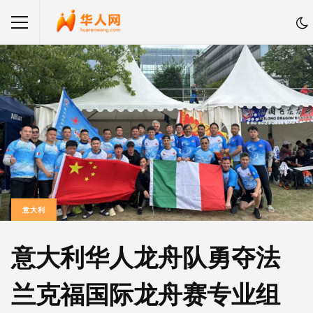
意大利
意大利华人龙舟队勇夺法
兰克福国际龙舟赛专业组