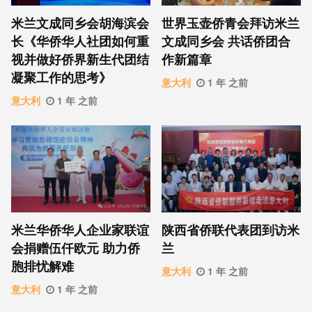
米兰文成同乡会胡海滨会
世界玉壶侨青会拜访米兰
长《华侨华人社团如何重
文成同乡会 共话侨团合
视并做好侨界新生代团结
作新篇章
凝聚工作的思考》
意大利
1 年 之前
意大利
1 年 之前
米兰华侨华人企业家联谊
陕西省侨联代表团到访米
会捐赠伍仟欧元 助力侨
兰
胞排忧解难
意大利
1 年 之前
意大利
1 年 之前