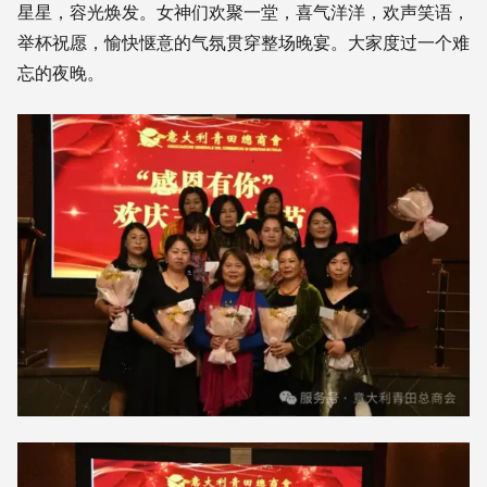
星星，容光焕发。女神们欢聚一堂，喜气洋洋，欢声笑语，
举杯祝愿，愉快惬意的气氛贯穿整场晚宴。大家度过一个难
忘的夜晚。