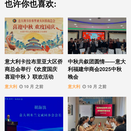
也许你也喜欢:
意⼤利卡拉布⾥亚大区侨
中秋共叙团圆情——意大
商总会举行《欢度国庆
利福建华商会2025中秋
喜迎中秋 》联欢活动
晚会
意大利
10 月 之前
意大利
10 月 之前