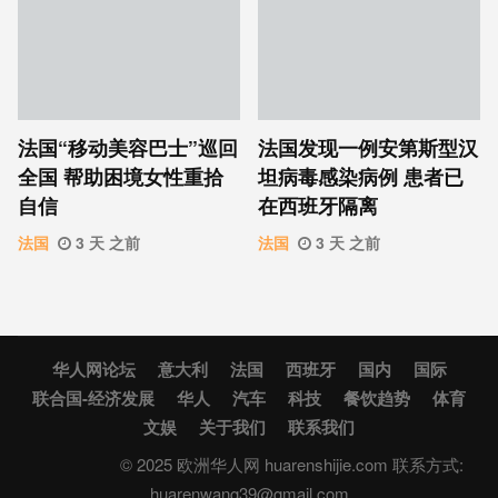
法国“移动美容巴士”巡回
法国发现一例安第斯型汉
全国 帮助困境女性重拾
坦病毒感染病例 患者已
自信
在西班牙隔离
法国
3 天 之前
法国
3 天 之前
华人网论坛
意大利
法国
西班牙
国内
国际
联合国-经济发展
华人
汽车
科技
餐饮趋势
体育
文娱
关于我们
联系我们
© 2025 欧洲华人网 huarenshijie.com 联系方式:
huarenwang39@gmail.com