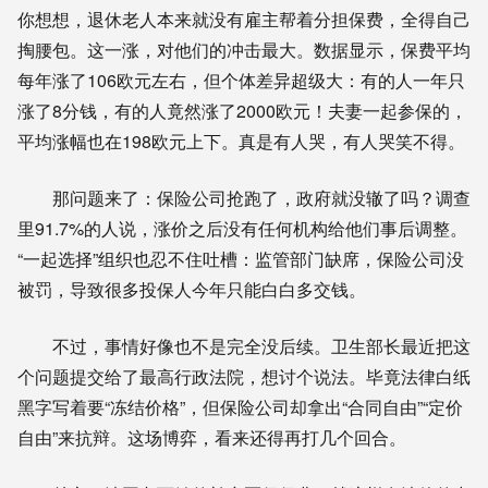
你想想，退休老人本来就没有雇主帮着分担保费，全得自己
掏腰包。这一涨，对他们的冲击最大。数据显示，保费平均
每年涨了106欧元左右，但个体差异超级大：有的人一年只
涨了8分钱，有的人竟然涨了2000欧元！夫妻一起参保的，
平均涨幅也在198欧元上下。真是有人哭，有人哭笑不得。
那问题来了：保险公司抢跑了，政府就没辙了吗？调查
里91.7%的人说，涨价之后没有任何机构给他们事后调整。
“一起选择”组织也忍不住吐槽：监管部门缺席，保险公司没
被罚，导致很多投保人今年只能白白多交钱。
不过，事情好像也不是完全没后续。卫生部长最近把这
个问题提交给了最高行政法院，想讨个说法。毕竟法律白纸
黑字写着要“冻结价格”，但保险公司却拿出“合同自由”“定价
自由”来抗辩。这场博弈，看来还得再打几个回合。