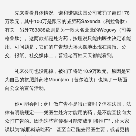
先来看看具体情况。诺和诺德法国公司被罚了超过178
万欧元，其中100万是跟它的减肥药Saxenda（利拉鲁肽）
有关，另外783838欧则是另一款大名鼎鼎的Wegovy（司美
格鲁肽）。这两款都是处方药，按理说只能由医生决定谁能
用。可问题是，它们的广告却大摇大摆地出现在海报、公
交、报纸、社交媒体上，普通老百姓天天都能看到。
礼来公司也没跑掉，被罚了将近10.9万欧元。原因是它
为自己的抗肥胖药物Mounjaro（替尔泊肽）也搞了一场面
向公众的宣传活动。
你可能会问：药厂做广告不是很正常吗？但在法国，法
律有明确规定——凭医生处方才能用的药，是不能直接向大
众打广告的。因为这些宣传很可能变成“间接推广”，让大家
误以为“减肥就该吃药”，甚至自己跑去跟医生要，或者更糟