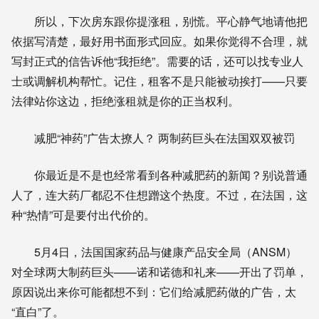
所以，下次房东跟你提涨租，别慌。平心静气地请他把
依据写清楚，最好用书面形式回应。如果你觉得不合理，就
写封正式的信告诉他“我拒绝”。需要的话，还可以找专业人
士或调解机构帮忙。记住，租客不是只能被动挨打——只要
法律站你这边，拒绝涨租就是你的正当权利。
减肥“神药”广告太撩人？ 两制药巨头在法国双双被罚
你最近是不是也经常看到各种减肥药的新闻？别说普通
人了，连大药厂都忍不住想蹭这个热度。不过，在法国，这
种“热情”可是要付出代价的。
5月4日，法国国家药品与健康产品安全局（ANSM）
对全球两大制药巨头——诺和诺德和礼来——开出了罚单，
原因说出来你可能都想不到：它们给减肥药做的广告，太
“直白”了。