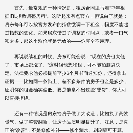
首先，最常规的一种情况是，租房合同里写着“每年根
据IRL指数调整房租”。这听起来有点官方，但说白了就是：
房东每年可以按官方发布的指数微调一下租金，幅度不能超
过指数的变化。如果房东错过了调整的时间点，或者一口气
涨太多，那这个涨价就是无效的——你完全不用理。
再说说续租的时候。房东可能会说：“现在的房租太低
了，市场上都涨了。”这时候他想涨租，可不能拍脑袋决
定。法律要求他必须提前至少6个月书面通知你，还得拿出
证据——比如同一条街上、差不多条件的房子租金是多少，
证明你的租金确实偏低。要是他拿不出这些“硬货”，你大可
以直接拒绝。
还有一种情况是房东给房子做了大改造，比如换了高效
暖气、做了整套翻新，让房子品质明显提升了。注意，是真
正的“改善”，不是修修补补——修个漏水、刷刷墙可不算。