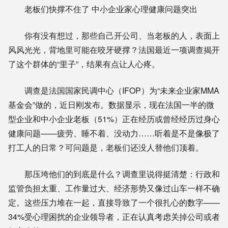
老板们快撑不住了 中小企业家心理健康问题突出
你有没有想过，那些自己开公司、当老板的人，表面上
风风光光，背地里可能在咬牙硬撑？法国最近一项调查揭开
了这个群体的“里子”，结果有点让人心疼。
调查是法国国家民调中心（IFOP）为“未来企业家MMA
基金会”做的，近日刚发布。数据显示，现在法国一半的微
型企业和中小企业老板（51%）正在经历或曾经经历过身心
健康问题——疲劳、睡不着、没动力……听着是不是像极了
打工人的日常？可问题是，老板们还没人替他们顶着。
那压垮他们的到底是什么？调查里说得挺清楚：行政和
监管负担太重、工作量过大、经济形势又像过山车一样不确
定。这些压力堆在一起，直接导致了一个很扎心的数字——
34%受心理困扰的企业领导者，正在认真考虑关掉公司或者