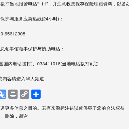
当地报警电话“111”，并注意收集保存保险理赔资料，以备
与服务应急热线(24小时)：
0-65612308
领事馆领事保护与协助电话：
中国国内电话拨打)、033411016(当地电话拨打)(完)
彩内容请进入华人频道
p
ebook
X
Google
Print
Copy
分
Translate
Link
享
传递更多信息之目的。若有来源标注错误或侵犯了您的合法权益
正、删除，谢谢