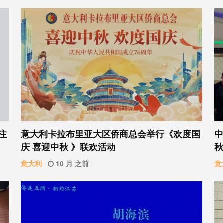
意⼤利卡拉布⾥亚大区侨商总会举行《欢度国
中
注
庆 喜迎中秋 》联欢活动
秋
意大利
10 月 之前
意