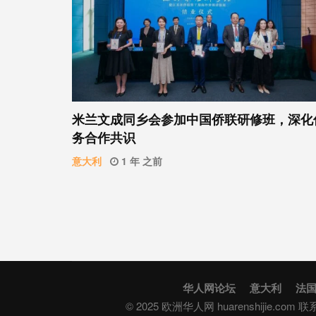
米兰文成同乡会参加中国侨联研修班，深化
务合作共识
意大利
1 年 之前
华人网论坛
意大利
法
© 2025 欧洲华人网 huarenshijie.com 