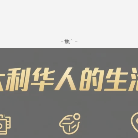
– 推广 –