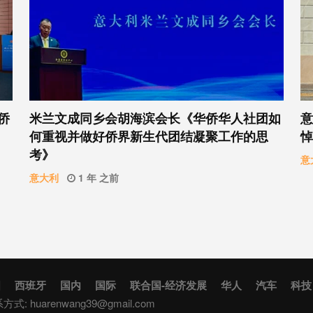
侨
米兰文成同乡会胡海滨会长《华侨华人社团如
意
何重视并做好侨界新生代团结凝聚工作的思
悼
考》
意
意大利
1 年 之前
国
西班牙
国内
国际
联合国-经济发展
华人
汽车
科技
联系方式:
huarenwang39@gmail.com