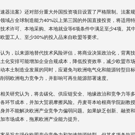
速器法案》还对部分重大外国投资项目设置了严格限制。法案规
领域占全球制造能力40%以上第三国的外国直接投资，将适用
技术许可、本地采购、本地就业等6项条件中满足至少4项。其
工为欧盟工人、至少30%的投入品来自欧盟等要求。
构认为，以来源地替代技术风险评估，将商业决策政治化，背离
本土化安排可能增加企业合规成本，降低投资效率，减少欧盟市
推动本土制造业发展的同时，应避免与欧洲电气化和能源转型目
将削弱欧洲电力竞争力，并影响可再生能源部署速度。
所相关研究认为，将去碳化、供应链安全、地缘政治和竞争力等
各环节成本，并加大贸易摩擦风险。丹麦哥本哈根商学院副教授
本身并不能解决欧洲产业竞争力偏弱问题。如果缺乏创新、融资
增加市场成本，拖累欧洲产业能力提升。
法案虽旨在强化欧盟产业竞争力和加速能源转型，但其多项条款