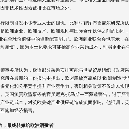
能因非技术性因素被排除在市场之外。
进行限制引发不少专业人士的担忧。比利时智库布鲁盖尔研究所
是欧洲企业、欧洲技术、欧洲规则与国际合作伙伴之间的协同，容
企业在全球价值链中的资源配置能力”。欧洲商业联合会也表示，
“非常谨慎”，因为本土化要求可能抬高企业采购成本，削弱企业在
律师事务所认为，欧盟部分采购安排可能与世界贸易组织《政府
究所在最新的一份报告中指出，欧盟应放弃简单以“欧洲制造”为
链多元化和公平竞争提升产业竞争力，否则相关政策不仅难以实
。英国负责欧盟事务的官员尼克·托马斯—西蒙兹警告，过于严
高产业链成本，对英欧关键产业供应链造成负面影响。他强调，
相互施加经济损害。
力，最终转嫁给欧洲消费者”