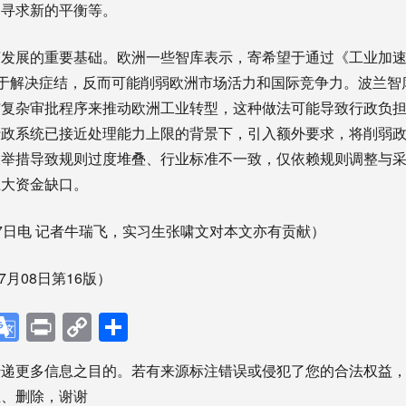
中寻求新的平衡等。
济发展的重要基础。欧洲一些智库表示，寄希望于通过《工业加
于解决症结，反而可能削弱欧洲市场活力和国际竞争力。波兰智库In
与复杂审批程序来推动欧洲工业转型，这种做法可能导致行政负
行政系统已接近处理能力上限的背景下，引入额外要求，将削弱
关举措导致规则过度堆叠、行业标准不一致，仅依赖规则调整与
巨大资金缺口。
7日电 记者牛瑞飞，实习生张啸文对本文亦有贡献）
7月08日第16版）
p
ebook
X
Google
Print
Copy
分
Translate
Link
享
传递更多信息之目的。若有来源标注错误或侵犯了您的合法权益
正、删除，谢谢