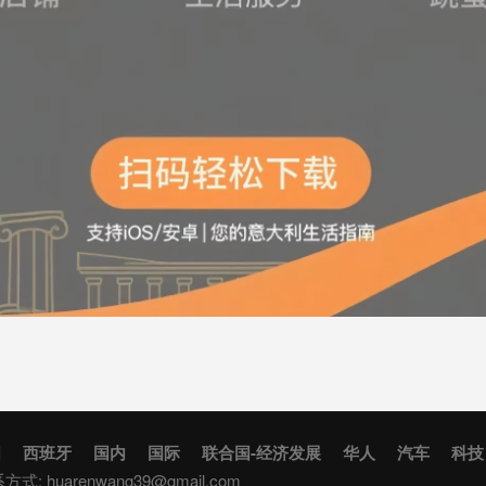
国
西班牙
国内
国际
联合国-经济发展
华人
汽车
科技
联系方式:
huarenwang39@gmail.com