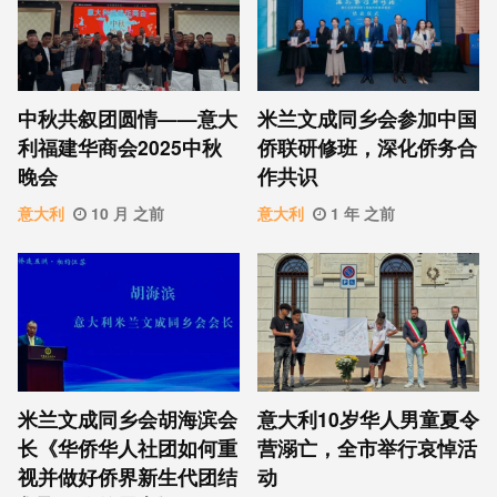
中秋共叙团圆情——意大
米兰文成同乡会参加中国
利福建华商会2025中秋
侨联研修班，深化侨务合
晚会
作共识
意大利
10 月 之前
意大利
1 年 之前
米兰文成同乡会胡海滨会
意大利10岁华人男童夏令
长《华侨华人社团如何重
营溺亡，全市举行哀悼活
视并做好侨界新生代团结
动