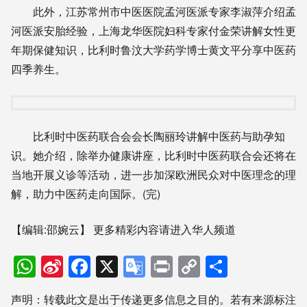
此外，江苏常州市中医医院孟河医派专家李淑萍介绍孟
河医派安胎经验，上海龙华医院妇科专家付金荣讲解女性更
年期保健知识，比利时鲁汶大学药学博士黄文平分享中医药
四季养生。
比利时中医药联合会会长陶丽玲讲解中医药与助孕知
识。她介绍，除举办健康讲座，比利时中医药联合会还将在
当地开展义诊等活动，进一步加深欧洲民众对中医理念的理
解，助力中医药走向国际。(完)
【编辑:邵婉云】
更多精彩内容请进入华人频道
WhatsApp
Sina
Facebook
X
Google
Print
Copy
分
Weibo
Translate
Link
享
声明：转载此文是出于传递更多信息之目的。若有来源标注