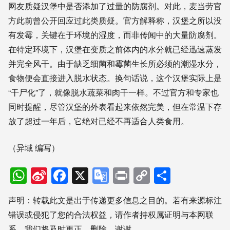
网友质疑汉堡中是否添加了过量的防腐剂。对此，麦当劳官
方此前曾公开回应过此类质疑。官方解释称，汉堡之所以没
有发霉，关键在于环境的湿度，而非传闻中的大量防腐剂。
在特定环境下，汉堡在变质之前体内的水分就已经迅速蒸发
并完全风干。由于缺乏细菌和霉菌生长所必须的潮湿水分，
食物便会直接进入脱水状态。换句话说，这个汉堡实际上是
“干尸化”了，就像脱水蔬菜和肉干一样。不过官方和专家也
同时提醒，尽管汉堡的外表看起来依然完美，但在常温下存
放了超过一年后，它绝对已经不再适合人类食用。
（异域 编写）
WhatsApp
Sina
Facebook
X
Google
Print
Copy
分
Weibo
Translate
Link
享
声明：转载此文是出于传递更多信息之目的。若有来源标注
错误或侵犯了您的合法权益，请作者持权属证明与本网联
系，我们将及时更正、删除，谢谢