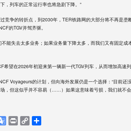
下，列车的正常运行率也将急剧下降。”
过竞争的转折点，到2030年，TER铁路网的大部分将不再是垄
CF的TGV并驾齐驱。
们不能失去太多业务；如果业务量下降太多，而我们又有固定成
CF希望在2026年初迎来第一辆新一代TGV列车，从而增加高速
CF Voyageurs的计划，但向海外发展仍是一个选择：“目前
场，但这似乎并不容易（……）如果这意味着亏损，我们就不会
p
ebook
X
Google
Print
Copy
分
Translate
Link
享