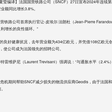
日夏莹编译】法国国营铁路公司（SNCF）27日宣布2024年连
营业额同比增长3.8%。
路公司首席执行官让-皮埃尔·法朗杜（Jean-Pierre Faran
盈利增长的良性循环。”
F的良好健康状况，去年营业额为434亿欧元，并凭借108亿欧
员工，使公司成为法国领先的招聘公司。
特雷维萨尼（Laurent Trevisani）强调说：“与通胀水平（2
危机期间帮助SNCF减少损失的物流供应商Geodis，由于法国
前。