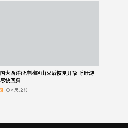
国大西洋沿岸地区山火后恢复开放 呼吁游
尽快回归
国
2 天 之前