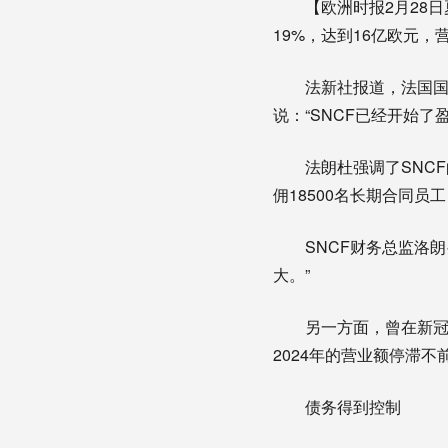
【欧洲时报2月28
19%，达到16亿欧元，
法新社报道，法国国营铁
说：“SNCF已经开始了
法朗杜强调了SNC
佣18500名长期合同
SNCF财务总监洛朗·
大。”
另一方面，曾在新冠
2024年的营业额停滞不
债务得到控制