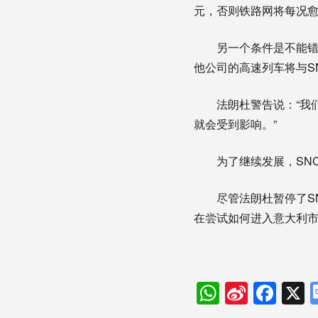
元，否则铁路网将每况愈
另一个条件是不能错
他公司的高速列车将与SN
法朗杜警告说：“我
就会受到影响。”
为了继续发展，SN
尽管法朗杜暂停了SN
在尝试如何进入意大利市
WhatsAp
Sina
Fac
Weibo