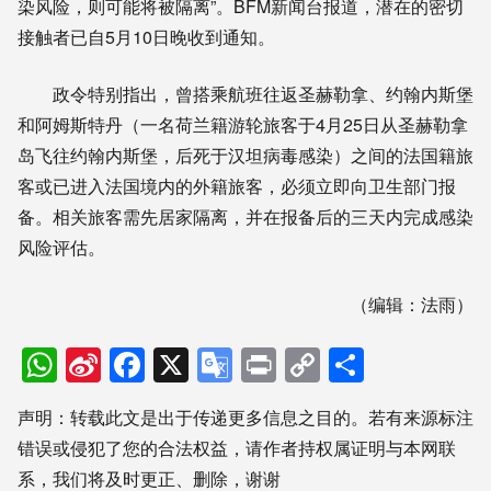
染风险，则可能将被隔离”。BFM新闻台报道，潜在的密切
接触者已自5月10日晚收到通知。
政令特别指出，曾搭乘航班往返圣赫勒拿、约翰内斯堡
和阿姆斯特丹（一名荷兰籍游轮旅客于4月25日从圣赫勒拿
岛飞往约翰内斯堡，后死于汉坦病毒感染）之间的法国籍旅
客或已进入法国境内的外籍旅客，必须立即向卫生部门报
备。相关旅客需先居家隔离，并在报备后的三天内完成感染
风险评估。
（编辑：法雨）
WhatsApp
Sina
Facebook
X
Google
Print
Copy
分
Weibo
Translate
Link
享
声明：转载此文是出于传递更多信息之目的。若有来源标注
错误或侵犯了您的合法权益，请作者持权属证明与本网联
系，我们将及时更正、删除，谢谢