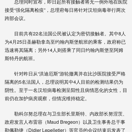
总理同时宣布，即日起所有接触者将无一例外地在医院
接受“强化隔离检疫”，总理府每日将针对汉坦病毒举行两次
跨部会议。
目前共有22名法国公民被认定为密切接触者。其中8人
为4月25日圣赫勒拿岛至约翰内斯堡航班的乘客，政府称已
迅速将其隔离；另外14人则搭乘了同日约翰内斯堡至阿姆
斯特丹的航班。
针对昨日从“洪迪厄斯”游轮撤离并在比沙医院接受严格
隔离的5名法国人，总理说明其中4人目前的检测结果仍为
阴性。至于一名汉坦病毒检测呈阳性且病情恶化的女性，目
前仍在加护病房观察，但情况维持稳定。
勒科尔努总理在与卫生部长里斯特、内政部长努涅茨、
政府发言人布雷容（Maud Bregeon）以及卫生事务总干事
勒佩勒捷（Didier Lepelletier）等官员的会议结束后发表了