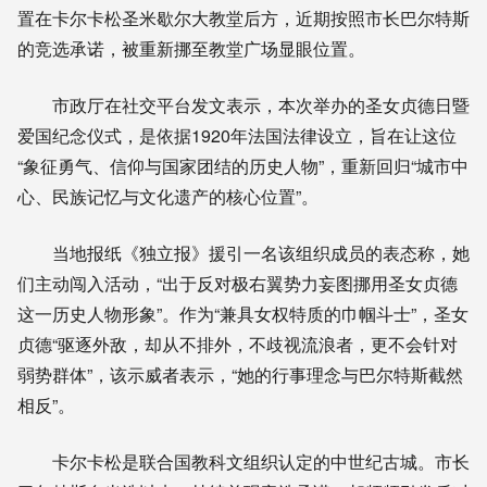
置在卡尔卡松圣米歇尔大教堂后方，近期按照市长巴尔特斯
的竞选承诺，被重新挪至教堂广场显眼位置。
市政厅在社交平台发文表示，本次举办的圣女贞德日暨
爱国纪念仪式，是依据1920年法国法律设立，旨在让这位
“象征勇气、信仰与国家团结的历史人物”，重新回归“城市中
心、民族记忆与文化遗产的核心位置”。
当地报纸《独立报》援引一名该组织成员的表态称，她
们主动闯入活动，“出于反对极右翼势力妄图挪用圣女贞德
这一历史人物形象”。作为“兼具女权特质的巾帼斗士”，圣女
贞德“驱逐外敌，却从不排外，不歧视流浪者，更不会针对
弱势群体”，该示威者表示，“她的行事理念与巴尔特斯截然
相反”。
卡尔卡松是联合国教科文组织认定的中世纪古城。市长