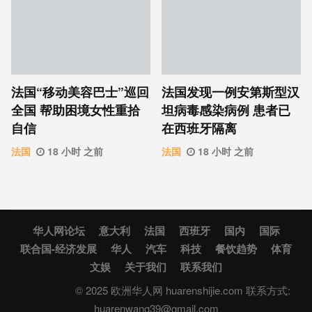
法国“移动美容巴士”巡回
法国发现一例安第斯型汉
全国 帮助困境女性重拾
坦病毒感染病例 患者已
自信
在西班牙隔离
法国
18 小时 之前
法国
18 小时 之前
华人网论坛
意大利
法国
西班牙
国内
国际
联合国-经济发展
华人
汽车
科技
餐饮趋势
体育
文娱
关于我们
联系我们
© 2025 欧洲华人网 huarenshijie.com 联系方式:
huarenwang39@gmail.com