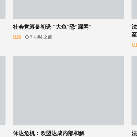
游
社会党筹备初选 “大鱼”恐“漏网”
法
至
法国
7 小时 之前
法
区
休达危机：欧盟达成内部和解
法