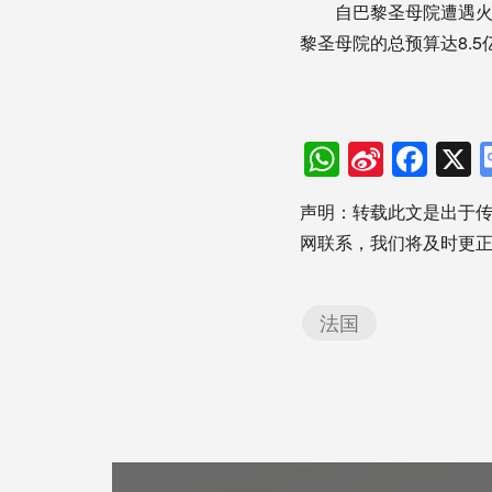
自巴黎圣母院遭遇火
黎圣母院的总预算达8.5
WhatsAp
Sina
Fac
Weibo
声明：转载此文是出于
网联系，我们将及时更
法国