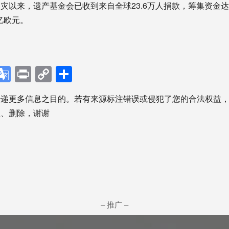
灾以来，遗产基金会已收到来自全球23.6万人捐款，筹集资金达2
亿欧元。
p
ebook
X
Google
Print
Copy
分
Translate
Link
享
传递更多信息之目的。若有来源标注错误或侵犯了您的合法权益
正、删除，谢谢
– 推广 –