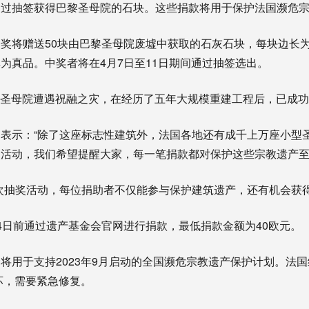
通过抽签获得巴黎圣母院的石块。这些捐款将用于保护法国濒危
奖将赠送50块由巴黎圣母院废墟中获取的石灰石块，每块边长为
为真品。中奖者将在4月7日至11日期间通过抽签选出。
日巴黎圣母院遭遇祝融之灾，在经历了五年大规模重建工程后，已成
表示：“除了这座标志性建筑外，法国各地还有成千上万座小型
活动，我们希望提醒大家，每一笔捐款都对保护这些宗教遗产至
次抽奖活动，每位捐助者不仅能参与保护建筑遗产，还有机会获得
4日前通过遗产基金会官网进行捐款，最低捐款金额为40欧元。
将用于支持2023年9月启动的全国濒危宗教遗产保护计划。法国约
损坏，需要紧急修复。