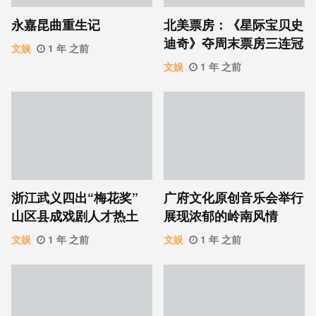
永嘉昆曲重生记
北美票房：《星际宝贝史
迪奇》夺周末票房三连冠
文娱
1 年 之前
文娱
1 年 之前
浙江武义四出“梅花奖”
广府文化原创音乐会举行
山区县成戏剧人才热土
展现浓郁的岭南风情
文娱
1 年 之前
文娱
1 年 之前