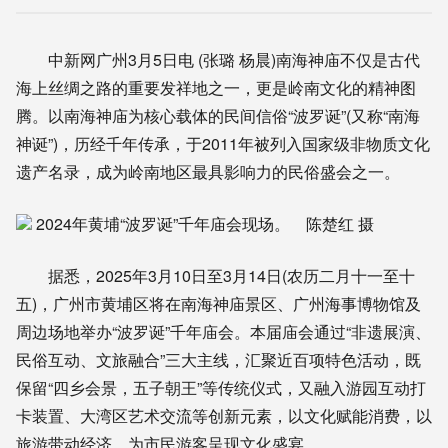
中新网广州3月5日电 (张璐 杨晨)南海神庙不仅是古代
海上丝绸之路的重要发祥地之一，更是岭南文化的精神图
腾。以南海神庙为核心载体的民间信俗“波罗诞”(又称“南海
神诞”)，历经千年传承，于2011年被列入国家级非物质文化
遗产名录，成为岭南地区最具影响力的民俗盛会之一。
2024年黄埔“波罗诞”千年庙会现场。 陈楚红 摄
据悉，2025年3月10日至3月14日(农历二月十一至十
五)，广州市黄埔区将在南海神庙景区、广州海事博物馆及
周边场地举办“波罗诞”千年庙会。本届庙会通过“非遗展演、
民俗互动、文旅融合”三大主线，汇聚近百项特色活动，既
保留“四乡会景，五子朝王”等传统仪式，又融入游园互动打
卡装置、大湾区艺术交流等创新元素，以文化赋能消费，以
旅游带动经济，为市民游客呈现文化盛宴。