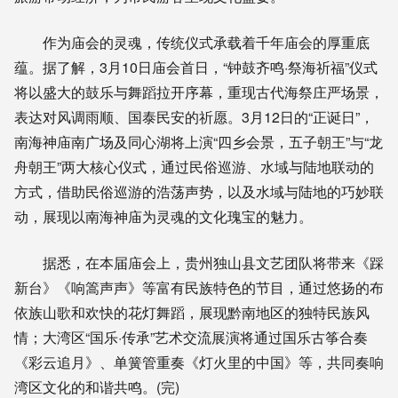
作为庙会的灵魂，传统仪式承载着千年庙会的厚重底
蕴。据了解，3月10日庙会首日，“钟鼓齐鸣·祭海祈福”仪式
将以盛大的鼓乐与舞蹈拉开序幕，重现古代海祭庄严场景，
表达对风调雨顺、国泰民安的祈愿。3月12日的“正诞日”，
南海神庙南广场及同心湖将上演“四乡会景，五子朝王”与“龙
舟朝王”两大核心仪式，通过民俗巡游、水域与陆地联动的
方式，借助民俗巡游的浩荡声势，以及水域与陆地的巧妙联
动，展现以南海神庙为灵魂的文化瑰宝的魅力。
据悉，在本届庙会上，贵州独山县文艺团队将带来《踩
新台》《响篙声声》等富有民族特色的节目，通过悠扬的布
依族山歌和欢快的花灯舞蹈，展现黔南地区的独特民族风
情；大湾区“国乐·传承”艺术交流展演将通过国乐古筝合奏
《彩云追月》、单簧管重奏《灯火里的中国》等，共同奏响
湾区文化的和谐共鸣。(完)