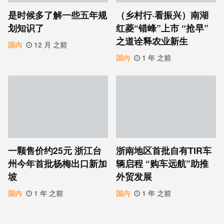
是时候多了解一些五年规
（乡村行·看振兴）南湖
划知识了
红菱“错峰”上市 “抢早”
之道诠释农业新生
国内
12 月 之前
国内
1 年 之前
一颗售价约25元 浙江台
浙南地区首批自有TIR车
州今年首批杨梅出口新加
辆启程 “购车远航”助推
坡
外贸发展
国内
1 年 之前
国内
1 年 之前