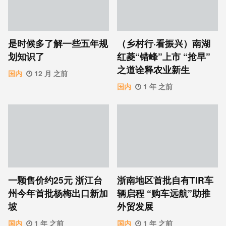
是时候多了解一些五年规
（乡村行·看振兴）南湖
划知识了
红菱“错峰”上市 “抢早”
之道诠释农业新生
国内
12 月 之前
国内
1 年 之前
一颗售价约25元 浙江台
浙南地区首批自有TIR车
州今年首批杨梅出口新加
辆启程 “购车远航”助推
坡
外贸发展
国内
1 年 之前
国内
1 年 之前