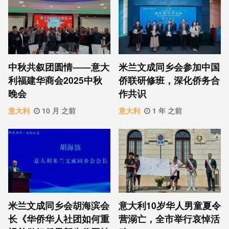
中秋共叙团圆情——意大
米兰文成同乡会参加中国
利福建华商会2025中秋
侨联研修班，深化侨务合
晚会
作共识
意大利
10 月 之前
意大利
1 年 之前
米兰文成同乡会胡海滨会
意大利10岁华人男童夏令
长《华侨华人社团如何重
营溺亡，全市举行哀悼活