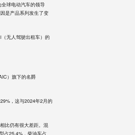
为全球电动汽车的领导
原因是产品系列发生了变
xi（无人驾驶出租车）的
IC）旗下的名爵
%，这与2024年2月的
据相比仍有很大差距。混
占25.4%，柴油车占