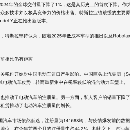
2024年的全球交付量下降了1%，这是其历史上的首次下降。作
了众多技术并以极具竞争力的价格出售。特斯拉业绩放缓的主要
del Y正在推出新版本。
特斯拉坚持认为，随着2025年低成本车型的推出以及Robota
情前相比仍有距离
关税也开始对中国电动车进口产生影响。中国巨头上汽集团（SA
其电动汽车攻势，转而重新集中在税率较低的混合动力车型上。
也推动了电动汽车的注册量。另一方面，私人客户的销量下降了29
会租赁推动了电动汽车注册量的增长。
国汽车市场依然低迷，注册量为141568辆，与疫情爆发前的数
地位，在今年前两个月的注册量中占44.3%，相比之下，汽油车型