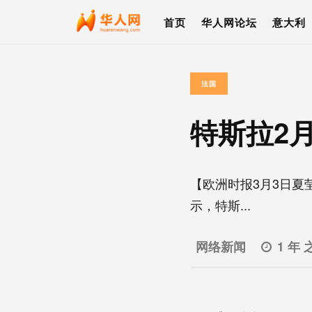
首页
华人网论坛
意大利
法国
特斯拉2
【欧洲时报3月3日夏莹编
示，特斯...
网络新闻
1 年 