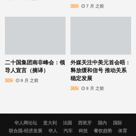
国际
7 月 之前
二十国集团南非峰会：领
外媒关注中美元首会晤：
导人宣言（摘译）
释放缓和信号 推动关系
稳定发展
国际
9 月 之前
国际
9 月 之前
华人网论坛
意大利
法国
西班牙
国内
国际
联合国-经济发展
华人
汽车
科技
餐饮趋势
体育