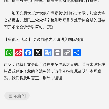
同、提升对美供电费率、提高美国商业车辆的通行费等。
加国会最大反对党保守党党领波利耶夫表示，加拿大将
奋起反击。新民主党党领辛格则呼吁目前处于休会期的国会
召开紧急会议予以应对。(完)
【编辑:孔庆玲】
更多精彩内容请进入国际频道
WhatsApp
Sina
Facebook
X
Google
Print
Copy
分
Weibo
Translate
Link
享
声明：转载此文是出于传递更多信息之目的。若有来源标注
错误或侵犯了您的合法权益，请作者持权属证明与本网联
系，我们将及时更正、删除，谢谢
国际新闻