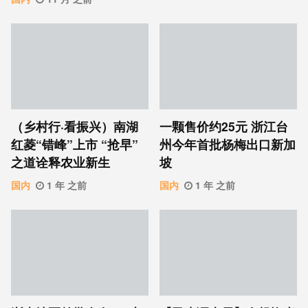
（乡村行·看振兴）南湖
一颗售价约25元 浙江台
红菱“错峰”上市 “抢早”
州今年首批杨梅出口新加
之道诠释农业新生
坡
国内
1 年 之前
国内
1 年 之前