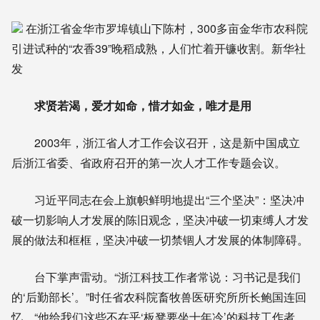
在浙江省金华市罗埠镇山下陈村，300多亩金华市农科院
引进试种的“农香39”晚稻成熟，人们忙着开镰收割。新华社
发
求贤若渴，爱才如命，惜才如金，唯才是用
2003年，浙江省人才工作会议召开，这是新中国成立
后浙江省委、省政府召开的第一次人才工作专题会议。
习近平同志在会上旗帜鲜明地提出“三个坚决”：坚决冲
破一切影响人才发展的陈旧观念，坚决冲破一切束缚人才发
展的做法和框框，坚决冲破一切禁锢人才发展的体制障碍。
台下掌声雷动。“浙江科技工作者常说：习书记是我们
的‘后勤部长’。”时任省农科院畜牧兽医研究所所长鲍国连回
忆，“他给我们这些不在乎‘板凳要坐十年冷’的科技工作者