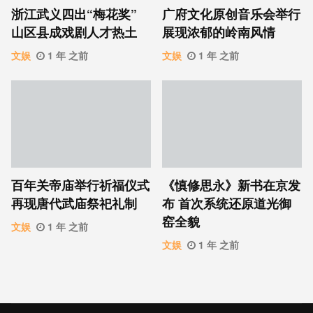
浙江武义四出“梅花奖”
广府文化原创音乐会举行
山区县成戏剧人才热土
展现浓郁的岭南风情
文娱
1 年 之前
文娱
1 年 之前
百年关帝庙举行祈福仪式
《慎修思永》新书在京发
再现唐代武庙祭祀礼制
布 首次系统还原道光御
窑全貌
文娱
1 年 之前
文娱
1 年 之前