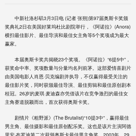
中新社洛杉矶3月3日电 (记者 张朔)第97届奥斯卡奖颁
奖典礼2日在美国好莱坞杜比剧院举行，《阿诺拉》(Anora)
横扫最佳影片、最佳导演和最佳女主角等5个奖项成为最大
赢家。
本届奥斯卡奖共揭晓23个奖项。《阿诺拉》“6提5中”，
获奖命中率、奖项数量与分量均名列前茅。这部爱情喜剧片
由美国电影人肖恩·贝克编剧并执导，不仅赢得最受关注的
最佳影片奖，同时获颁最佳导演、最佳剪辑和最佳原创剧本
桂冠。26岁的麦琪·麦迪森亦凭借该片在竞争激烈的最佳女
主角赛道脱颖而出，首次获得奥斯卡奖。
剧情片《粗野派》(The Brutalist)“10提3中”，赢得最佳
男主角、最佳摄影和最佳原创配乐奖。这也是该片主演阿德
里安·布罗迪第二次获颁奥斯卡最佳男主角奖。2003年，29