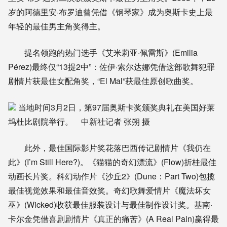
岁的阿德里安·布罗迪曾凭借《钢琴家》成为奥斯卡史上最
年轻的最佳男主角奖得主。
提名领跑的热门选手《艾米莉亚·佩雷斯》(Emilia
Pérez)最终仅“13提2中”：佐伊·索尔达娜凭借这部歌舞犯罪
剧情片获最佳女配角奖，“El Mal”获最佳原创歌曲奖。
当地时间3月2日，第97届奥斯卡奖颁奖典礼在美国好莱
坞杜比剧院举行。 中新社记者 张朔 摄
此外，最佳国际影片奖花落巴西传记剧情片《我仍在
此》(I’m Still Here?)。《猫猫的奇幻漂流》(Flow)折桂最佳
动画长片奖。科幻动作片《沙丘2》(Dune：Part Two)包揽
最佳视觉效果和最佳音效奖。奇幻歌舞爱情片《魔法坏女
巫》(Wicked)收获最佳服装设计与最佳制作设计奖。基南·
卡尔金凭借喜剧剧情片《真正的痛苦》(A Real Pain)赢得最