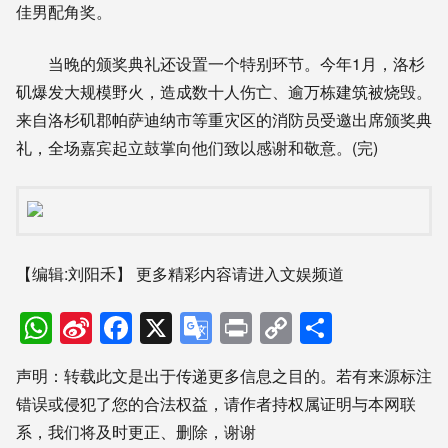
佳男配角奖。
当晚的颁奖典礼还设置一个特别环节。今年1月，洛杉
矶爆发大规模野火，造成数十人伤亡、逾万栋建筑被烧毁。
来自洛杉矶郡帕萨迪纳市等重灾区的消防员受邀出席颁奖典
礼，全场嘉宾起立鼓掌向他们致以感谢和敬意。(完)
【编辑:刘阳禾】
更多精彩内容请进入文娱频道
WhatsApp
Sina
Facebook
X
Google
Print
Copy
分
Weibo
Translate
Link
享
声明：转载此文是出于传递更多信息之目的。若有来源标注
错误或侵犯了您的合法权益，请作者持权属证明与本网联
系，我们将及时更正、删除，谢谢