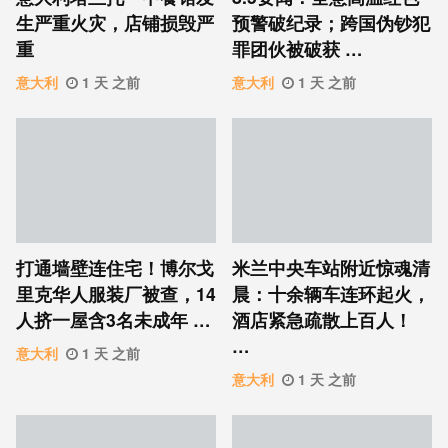
生严重火灾，店铺损毁严
预警破纪录；跨国伪钞犯
重
罪团伙被破获 …
意大利
1 天 之前
意大利
1 天 之前
打通墙壁连住宅！博尔戈
米兰中央车站附近惊魂清
里克华人服装厂被查，14
晨：十余辆车连环起火，
人挤一屋含3名未成年 …
酒店紧急疏散上百人！
…
意大利
1 天 之前
意大利
1 天 之前