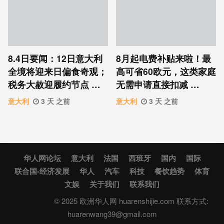
8.4日要闻：12日意大利
8月起电费补贴来啦！最
全境将迎来日偏食奇观；
高可省60欧元，这类家庭
税务大赦迎履约节点 …
无需申请直接扣减 …
意大利
3 天 之前
意大利
3 天 之前
华人网论坛
意大利
法国
西班牙
国内
国际
联合国-经济发展
华人
汽车
科技
餐饮趋势
体育
文娱
关于我们
联系我们
© 2025 欧洲华人网 huarenshijie.com 联系方式:
huarenwang39@gmail.com