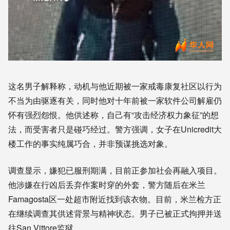
这名男子解释称，动机与他近期被一家戒毒康复社区以行为
不当为由驱逐有关，同时他对十年前被一家软件公司解雇仍
怀有强烈怨恨。他供述称，自己有“攻击经济权力象征”的想
法，而受害者只是碰巧经过。警方强调，女子在Unicredit大
楼工作的事实纯属巧合，并非预谋挑选对象。
调查显示，嫌犯已服刑期满，目前正参加社会再融入项目。
他涉嫌在行凶后丢弃作案时穿的外套，警方随后在米兰
Famagosta区一处超市附近找到该衣物。目前，米兰检方正
在继续调查其供述背景与精神状态。男子已被正式拘押并送
往San Vittore监狱。